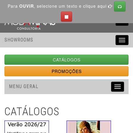
Para
OUVIR
, selecione um texto e clique aqui
Toggl
navig
SHOWROOMS
Toggl
navig
CATÁLOGOS
PROMOÇÕES
MENU GERAL
Toggle
navigati
CATÁLOGOS