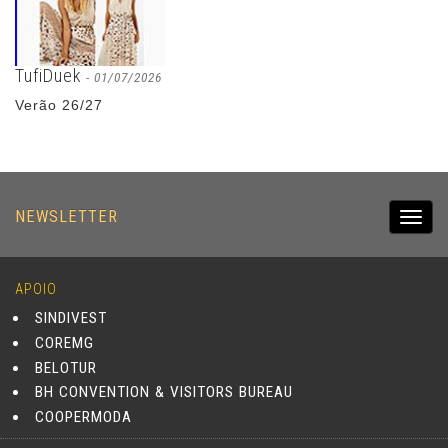
TufiDuek
- 01/07/2026
Verão 26/27
NEWSLETTER
Toggl
navig
APOIO
SINDIVEST
COREMG
BELOTUR
BH CONVENTION & VISITORS BUREAU
COOPERMODA